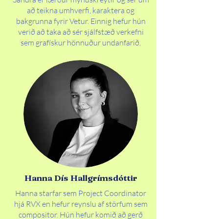
að teikna umhverfi, karaktera og
bakgrunna fyrir Vetur. Einnig hefur hún
verið að taka að sér sjálfstæð verkefni
sem grafískur hönnuður undanfarið.
Hanna Dís Hallgrímsdóttir
Hanna starfar sem Project Coordinator
hjá RVX en hefur reynslu af störfum sem
compositor. Hún hefur komið að gerð