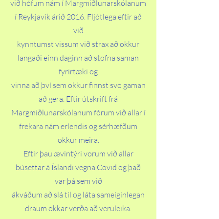
við hófum nám í Margmiðlunarskólanum
í Reykjavík árið 2016. Fljótlega eftir að
við
kynntumst vissum við strax að okkur
langaði einn daginn að stofna saman
fyrirtæki og
vinna að því sem okkur finnst svo gaman
að gera. Eftir útskrift frá
Margmiðlunarskólanum fórum við allar í
frekara nám erlendis og sérhæfðum
okkur meira.
Eftir þau ævintýri vorum við allar
búsettar á Íslandi vegna Covid og það
var þá sem við
ákváðum að slá til og láta sameiginlegan
draum okkar verða að veruleika.