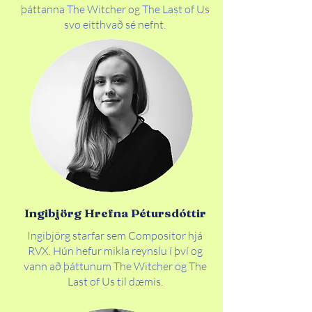
þáttanna The Witcher og The Last of Us
svo eitthvað sé nefnt.
Ingibjörg Hrefna Pétursdóttir
Ingibjörg starfar sem Compositor hjá
RVX. Hún hefur mikla reynslu í því og
vann að þáttunum The Witcher og The
Last of Us til dæmis.