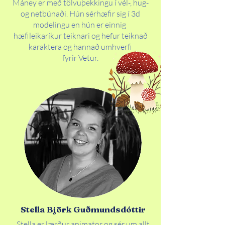
Máney er með tölvuþekkingu í vél-, hug-
og netbúnaði. Hún sérhæfir sig í 3d
modelingu en hún er einnig
hæfileikaríkur teiknari og hefur teiknað
karaktera og hannað umhverfi
fyrir Vetur.
Stella Björk Guðmundsdóttir
Stella er lærður animator og sér um allt