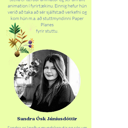
animation í fyrirtækinu. Einnig hefur hún
verið að taka að sér sjálfstæð verkefni og
kom hún m.a. að stuttmyndinni Paper
Planes
fyrir stuttu.
Sandra Ósk Júníusdóttir
Sandra er lærður myndskreytir og sér um